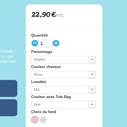
22,90 €
TTC
Quantité
 Géniale !
Personnage
 sur que
Sophie
emble tant.
Couleur cheveux
Roux
Lunettes
Oui
Couleur anse Tote Bag
Noir
Choix du fond