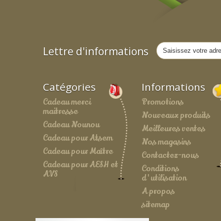
Lettre d'informations
Catégories
Informations
Cadeau merci
Promotions
maitresse
Nouveaux produits
Cadeau Nounou
Meilleures ventes
Cadeau pour Atsem
Nos magasins
Cadeau pour Maître
Contactez-nous
Cadeau pour AESH et
Conditions
AVS
d'utilisation
A propos
sitemap