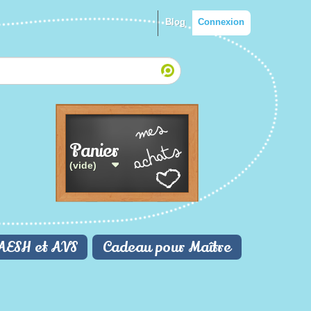
Blog
Connexion
Panier
(vide)
AESH et AVS
Cadeau pour Maître