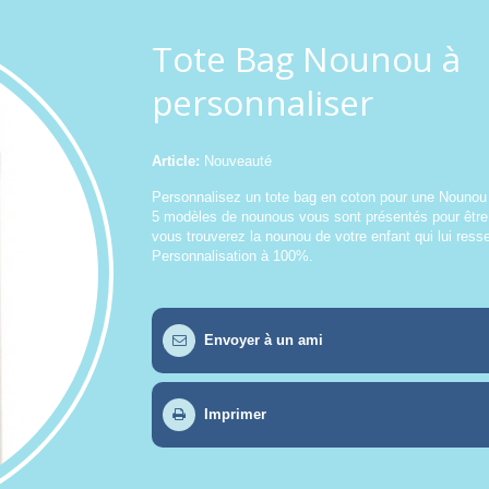
Tote Bag Nounou à
personnaliser
Article:
Nouveauté
Personnalisez un tote bag en coton pour une Nounou
5 modèles de nounous vous sont présentés pour être
vous trouverez la nounou de votre enfant qui lui ress
Personnalisation à 100%.
Envoyer à un ami
Imprimer