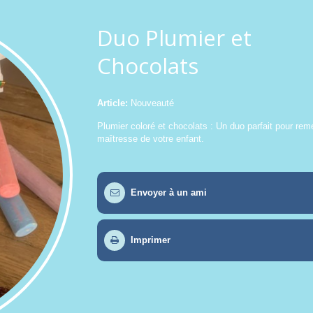
Duo Plumier et
Chocolats
Article:
Nouveauté
Plumier coloré et chocolats : Un duo parfait pour reme
maîtresse de votre enfant.
Envoyer à un ami
Imprimer