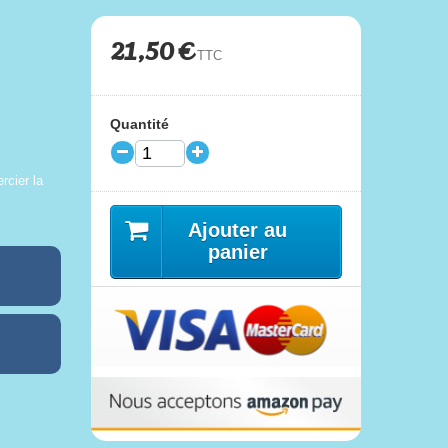
21,50 €
TTC
Quantité
rcier la
Ajouter au
panier