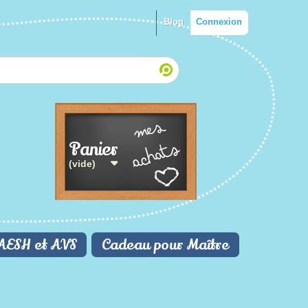
Blog
Connexion
Panier
(vide)
AESH et AVS
Cadeau pour Maître