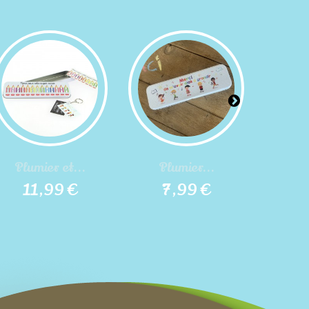
Plumier et...
Plumier...
Cho
11,99 €
7,99 €
1