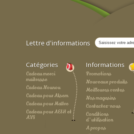
Lettre d'informations
Catégories
Informations
Cadeau merci
Promotions
maitresse
Nouveaux produits
Cadeau Nounou
Meilleures ventes
Cadeau pour Atsem
Nos magasins
Cadeau pour Maître
Contactez-nous
Cadeau pour AESH et
Conditions
AVS
d'utilisation
A propos