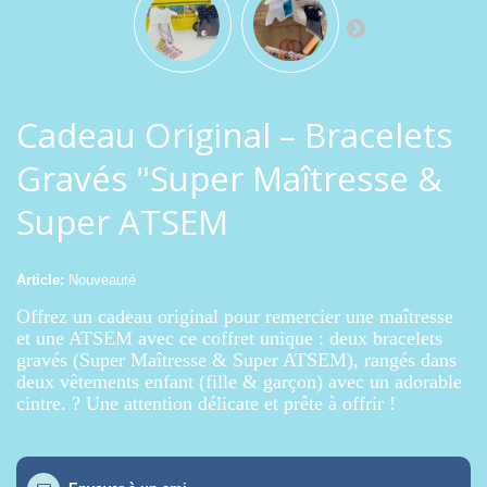
Cadeau Original – Bracelets
Gravés "Super Maîtresse &
Super ATSEM
Article:
Nouveauté
Offrez un cadeau original pour remercier une maîtresse
et une ATSEM avec ce coffret unique : deux bracelets
gravés (
Super Maîtresse
&
Super ATSEM
), rangés dans
deux vêtements enfant (fille & garçon) avec un adorable
cintre. ? Une attention délicate et prête à offrir !