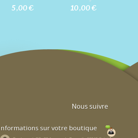
5,00 €
10,00 €
9
Nous suivre
Informations sur votre boutique