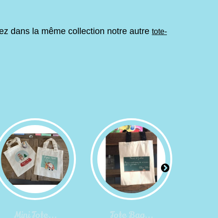
ez dans la même collection notre autre
tote-
Mini Tote...
Tote Bag...
Pet