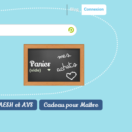
Blog
Connexion
Panier
(vide)
AESH et AVS
Cadeau pour Maître