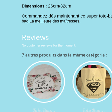
26cm/32cm
Dimensions :
Commandez dès maintenant ce super tote-bag 
.
bag La meilleure des maîtresses
Reviews
No customer reviews for the moment.
7 autres produits dans la même catégorie :
Tote Bag...
Tote Bag...