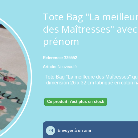
Tote Bag "La meilleu
des Maîtresses" avec
prénom
Reference:
325552
Article:
Nouveauté
Tote Bag "La meilleure des Maîtresses" qu
dimension 26 x 32 cm fabriqué en coton na
Ce produit n'est plus en stock
Envoyer à un ami